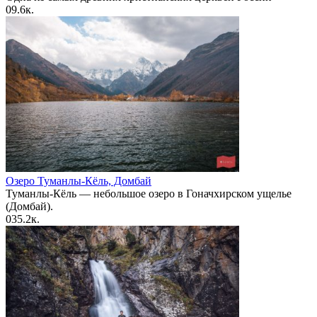
0
9.6к.
Озеро Туманлы-Кёль, Домбай
Туманлы-Кёль — небольшое озеро в Гоначхирском ущелье
(Домбай).
0
35.2к.