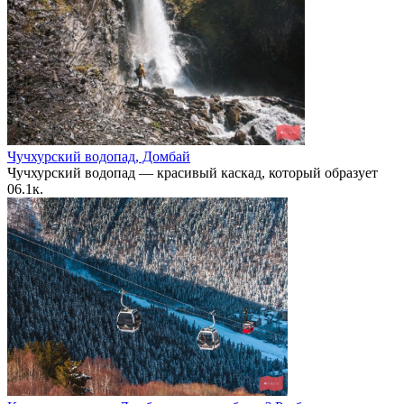
Чучхурский водопад, Домбай
Чучхурский водопад — красивый каскад, который образует
0
6.1к.