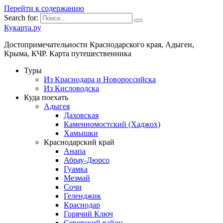
Перейти к содержанию
Search for:
Кукарта.ру
Достопримечательности Краснодарского края, Адыгеи,
Крыма, КЧР. Карта путешественника
Туры
Из Краснодара и Новороссийска
Из Кисловодска
Куда поехать
Адыгея
Даховская
Каменномостский (Хаджох)
Хамышки
Краснодарский край
Анапа
Абрау-Дюрсо
Гуамка
Мезмай
Сочи
Геленджик
Краснодар
Горячий Ключ
Северский район