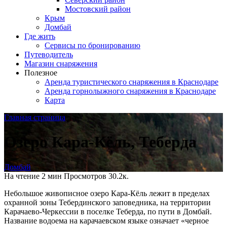
Мостовский район
Крым
Домбай
Где жить
Сервисы по бронированию
Путеводитель
Магазин снаряжения
Полезное
Аренда туристического снаряжения в Краснодаре
Аренда горнолыжного снаряжения в Краснодаре
Карта
Главная страница
Озеро Кара-Кёль, Теберда
Домбай
На чтение
2 мин
Просмотров
30.2к.
Небольшое живописное озеро Кара-Кёль лежит в пределах
охранной зоны Тебердинского заповедника, на территории
Карачаево-Черкессии в поселке Теберда, по пути в Домбай.
Название водоема на карачаевском языке означает «черное