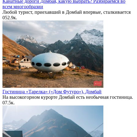
Канатные дороги Домбая, какую выбрать? Разбираемся во
всем многообразии
Любой турист, приехавший в Домбай впервые, сталкивается
0
52.9к.
Гостиница «Тарелка» («Дом Футуро»), Домбай
На высокогорном курорте Домбай есть необычная гостиница.
0
7.5к.