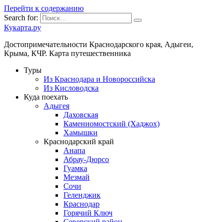
Перейти к содержанию
Search for:
Кукарта.ру
Достопримечательности Краснодарского края, Адыгеи,
Крыма, КЧР. Карта путешественника
Туры
Из Краснодара и Новороссийска
Из Кисловодска
Куда поехать
Адыгея
Даховская
Каменномостский (Хаджох)
Хамышки
Краснодарский край
Анапа
Абрау-Дюрсо
Гуамка
Мезмай
Сочи
Геленджик
Краснодар
Горячий Ключ
Северский район