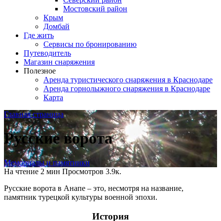
Мостовский район
Крым
Домбай
Где жить
Сервисы по бронированию
Путеводитель
Магазин снаряжения
Полезное
Аренда туристического снаряжения в Краснодаре
Аренда горнолыжного снаряжения в Краснодаре
Карта
Главная страница
Русские ворота
Мемориалы и памятники
На чтение
2 мин
Просмотров
3.9к.
Русские ворота в Анапе – это, несмотря на название,
памятник турецкой культуры военной эпохи.
История