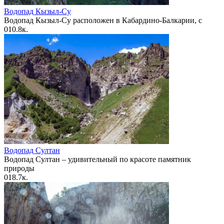
Водопад Кызыл-Су
Водопад Кызыл-Су расположен в Кабардино-Балкарии, с
0
10.8к.
Водопад Султан
Водопад Султан – удивительный по красоте памятник
природы
0
18.7к.