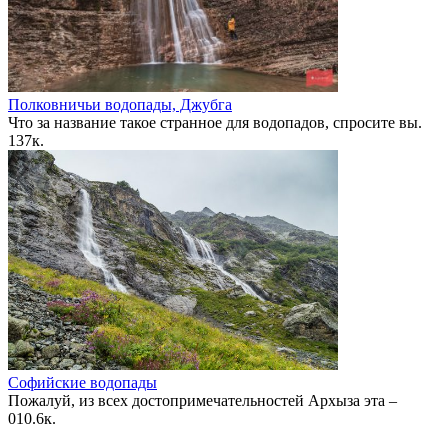
Полковничьи водопады, Джубга
Что за название такое странное для водопадов, спросите вы.
1
37к.
Софийские водопады
Пожалуй, из всех достопримечательностей Архыза эта –
0
10.6к.