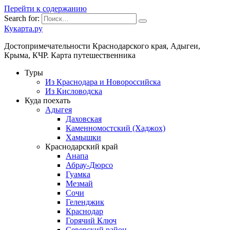
Перейти к содержанию
Search for:
Кукарта.ру
Достопримечательности Краснодарского края, Адыгеи,
Крыма, КЧР. Карта путешественника
Туры
Из Краснодара и Новороссийска
Из Кисловодска
Куда поехать
Адыгея
Даховская
Каменномостский (Хаджох)
Хамышки
Краснодарский край
Анапа
Абрау-Дюрсо
Гуамка
Мезмай
Сочи
Геленджик
Краснодар
Горячий Ключ
Северский район