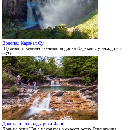
Водопад Каракая-Су
Шумный и величественный водопад Каракая-Су находится
0
32к.
Долина и водопады реки Жане
Долина реки Жане находятся в окрестностях Геленджика