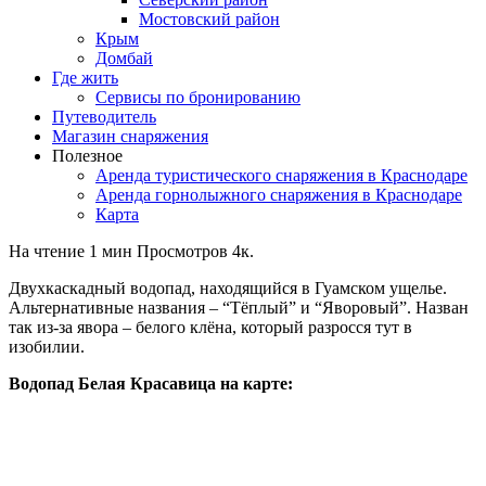
Мостовский район
Крым
Домбай
Где жить
Сервисы по бронированию
Путеводитель
Магазин снаряжения
Полезное
Аренда туристического снаряжения в Краснодаре
Аренда горнолыжного снаряжения в Краснодаре
Карта
На чтение
1 мин
Просмотров
4к.
Двухкаскадный водопад, находящийся в Гуамском ущелье.
Альтернативные названия – “Тёплый” и “Яворовый”. Назван
так из-за явора – белого клёна, который разросся тут в
изобилии.
Водопад Белая Красавица на карте: