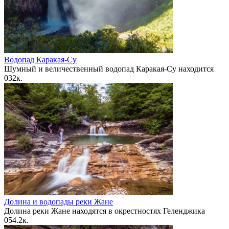
Водопад Каракая-Су
Шумный и величественный водопад Каракая-Су находится
0
32к.
Долина и водопады реки Жане
Долина реки Жане находятся в окрестностях Геленджика
0
54.2к.