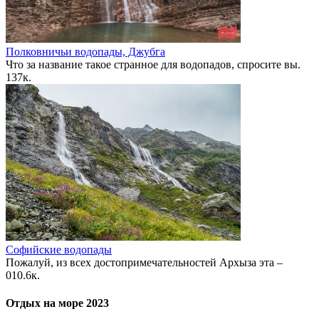
Полковничьи водопады, Джубга
Что за название такое странное для водопадов, спросите вы.
1
37к.
Софийские водопады
Пожалуй, из всех достопримечательностей Архыза эта –
0
10.6к.
Отдых на море 2023