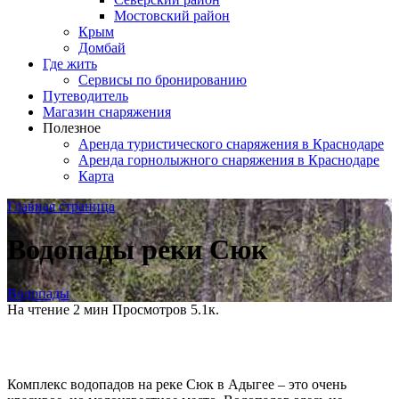
Мостовский район
Крым
Домбай
Где жить
Сервисы по бронированию
Путеводитель
Магазин снаряжения
Полезное
Аренда туристического снаряжения в Краснодаре
Аренда горнолыжного снаряжения в Краснодаре
Карта
Главная страница
Водопады реки Сюк
Водопады
На чтение
2 мин
Просмотров
5.1к.
Комплекс водопадов на реке Сюк в Адыгее – это очень