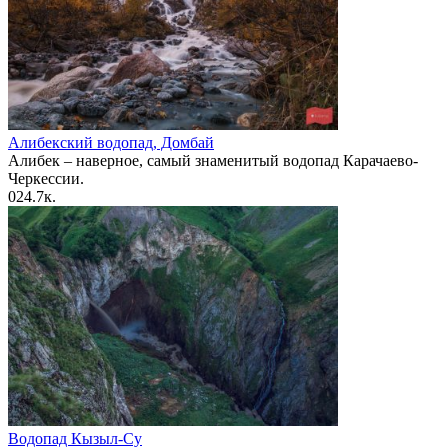
Алибекский водопад, Домбай
Алибек – наверное, самый знаменитый водопад Карачаево-
Черкессии.
0
24.7к.
Водопад Кызыл-Су