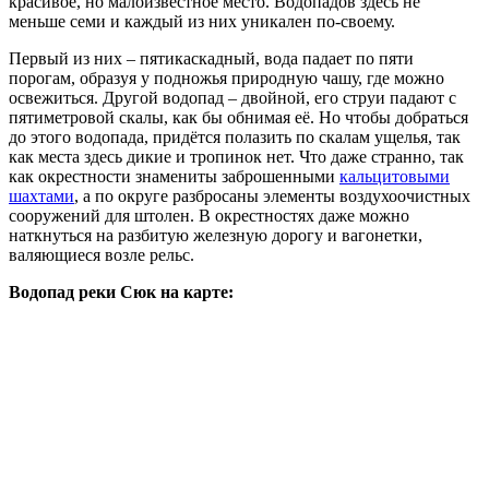
красивое, но малоизвестное место. Водопадов здесь не
меньше семи и каждый из них уникален по-своему.
Первый из них – пятикаскадный, вода падает по пяти
порогам, образуя у подножья природную чашу, где можно
освежиться. Другой водопад – двойной, его струи падают с
пятиметровой скалы, как бы обнимая её. Но чтобы добраться
до этого водопада, придётся полазить по скалам ущелья, так
как места здесь дикие и тропинок нет. Что даже странно, так
как окрестности знамениты заброшенными
кальцитовыми
шахтами
, а по округе разбросаны элементы воздухоочистных
сооружений для штолен. В окрестностях даже можно
наткнуться на разбитую железную дорогу и вагонетки,
валяющиеся возле рельс.
Водопад реки Сюк на карте: