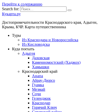
Перейти к содержанию
Search for:
Кукарта.ру
Достопримечательности Краснодарского края, Адыгеи,
Крыма, КЧР. Карта путешественника
Туры
Из Краснодара и Новороссийска
Из Кисловодска
Куда поехать
Адыгея
Даховская
Каменномостский (Хаджох)
Хамышки
Краснодарский край
Анапа
Абрау-Дюрсо
Гуамка
Мезмай
Сочи
Геленджик
Краснодар
Горячий Ключ
Северский район