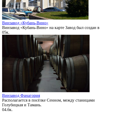
Винзавод «Кубань-Вино»
Винзавод «Кубань-Вино» на карте Завод был создан в
0
5к.
Винзавод Фанагория
Располагается в посёлке Сенном, между станицами
Голубицкая и Тамань.
0
4.6к.