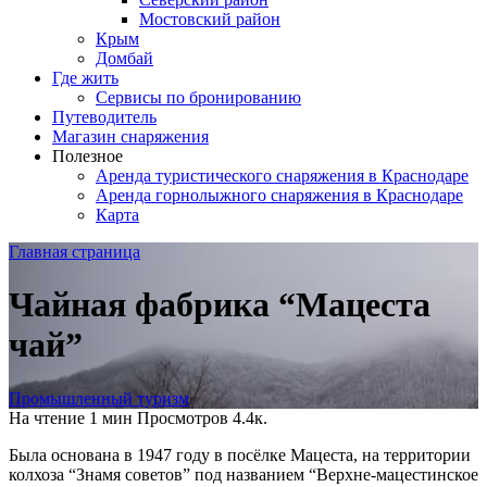
Мостовский район
Крым
Домбай
Где жить
Сервисы по бронированию
Путеводитель
Магазин снаряжения
Полезное
Аренда туристического снаряжения в Краснодаре
Аренда горнолыжного снаряжения в Краснодаре
Карта
Главная страница
Чайная фабрика “Мацеста
чай”
Промышленный туризм
На чтение
1 мин
Просмотров
4.4к.
Была основана в 1947 году в посёлке Мацеста, на территории
колхоза “Знамя советов” под названием “Верхне-мацестинское