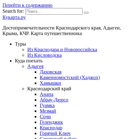
Перейти к содержанию
Search for:
Кукарта.ру
Достопримечательности Краснодарского края, Адыгеи,
Крыма, КЧР. Карта путешественника
Туры
Из Краснодара и Новороссийска
Из Кисловодска
Куда поехать
Адыгея
Даховская
Каменномостский (Хаджох)
Хамышки
Краснодарский край
Анапа
Абрау-Дюрсо
Гуамка
Мезмай
Сочи
Геленджик
Краснодар
Горячий Ключ
Северский район