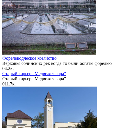
Форелеводческое хозяйство
Верховья сочинских рек когда-то были богаты форелью
0
4.2к.
Старый карьер “Медвежья гора”
Старый карьер “Медвежья гора”
0
11.7к.