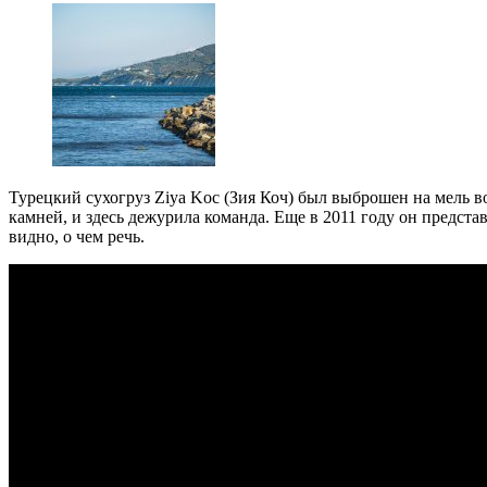
Турецкий сухогруз Ziya Koc (Зия Коч) был выброшен на мель в
камней, и здесь дежурила команда. Еще в 2011 году он предста
видно, о чем речь.