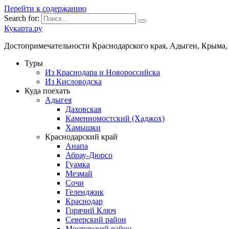
Перейти к содержанию
Search for:
Кукарта.ру
Достопримечательности Краснодарского края, Адыгеи, Крыма,
Туры
Из Краснодара и Новороссийска
Из Кисловодска
Куда поехать
Адыгея
Даховская
Каменномостский (Хаджох)
Хамышки
Краснодарский край
Анапа
Абрау-Дюрсо
Гуамка
Мезмай
Сочи
Геленджик
Краснодар
Горячий Ключ
Северский район
Мостовский район