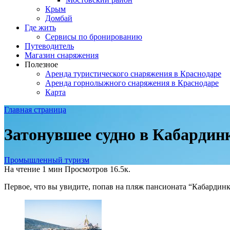
Крым
Домбай
Где жить
Сервисы по бронированию
Путеводитель
Магазин снаряжения
Полезное
Аренда туристического снаряжения в Краснодаре
Аренда горнолыжного снаряжения в Краснодаре
Карта
Главная страница
Затонувшее судно в Кабардин
Промышленный туризм
На чтение
1 мин
Просмотров
16.5к.
Первое, что вы увидите, попав на пляж пансионата “Кабардинка