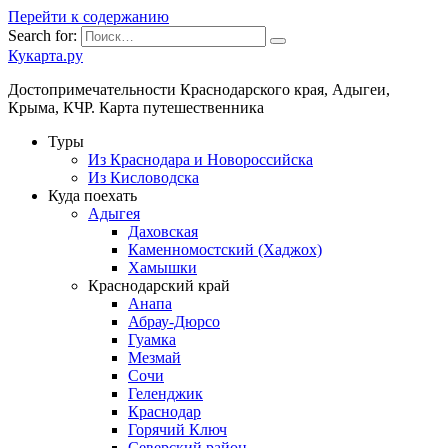
Перейти к содержанию
Search for:
Кукарта.ру
Достопримечательности Краснодарского края, Адыгеи,
Крыма, КЧР. Карта путешественника
Туры
Из Краснодара и Новороссийска
Из Кисловодска
Куда поехать
Адыгея
Даховская
Каменномостский (Хаджох)
Хамышки
Краснодарский край
Анапа
Абрау-Дюрсо
Гуамка
Мезмай
Сочи
Геленджик
Краснодар
Горячий Ключ
Северский район