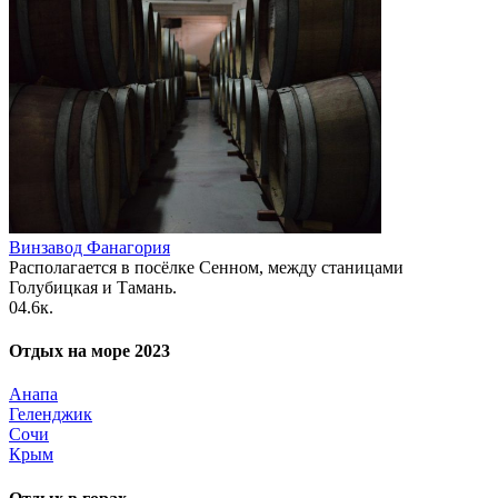
Винзавод Фанагория
Располагается в посёлке Сенном, между станицами
Голубицкая и Тамань.
0
4.6к.
Отдых на море 2023
Анапа
Геленджик
Сочи
Крым