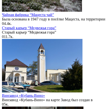
Чайная фабрика “Мацеста чай”
Была основана в 1947 году в посёлке Мацеста, на территории
0
4.4к.
Старый карьер “Медвежья гора”
Старый карьер “Медвежья гора”
0
11.7к.
Винзавод «Кубань-Вино»
Винзавод «Кубань-Вино» на карте Завод был создан в
0
5к.