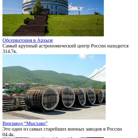
Обсерватория в Архызе
Самый крупный астрономический центр России находится
3
14.7к.
Винзавод “Мысхако”
Это один из самых старейших винных заводов в России
0
4.4к.