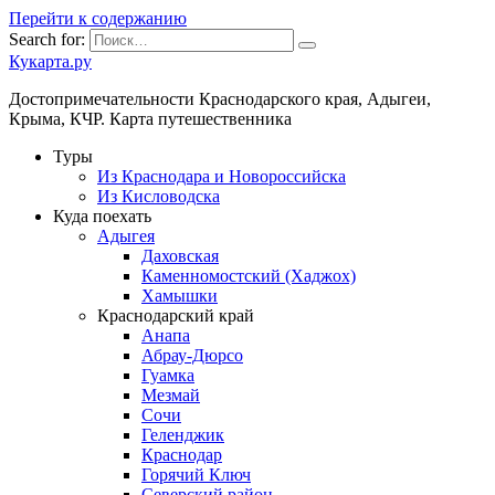
Перейти к содержанию
Search for:
Кукарта.ру
Достопримечательности Краснодарского края, Адыгеи,
Крыма, КЧР. Карта путешественника
Туры
Из Краснодара и Новороссийска
Из Кисловодска
Куда поехать
Адыгея
Даховская
Каменномостский (Хаджох)
Хамышки
Краснодарский край
Анапа
Абрау-Дюрсо
Гуамка
Мезмай
Сочи
Геленджик
Краснодар
Горячий Ключ
Северский район