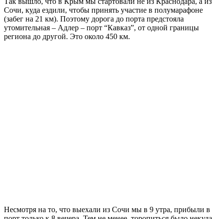
Так вышло, что в Крым мы стартовали не из Краснодара, а из
Сочи, куда ездили, чтобы принять участие в полумарафоне
(забег на 21 км). Поэтому дорога до порта предстояла
утомительная – Адлер – порт “Кавказ”, от одной границы
региона до другой. Это около 450 км.
Несмотря на то, что выехали из Сочи мы в 9 утра, прибыли в
порт только к 8 вечера. Тем не менее, торопиться было некуда,