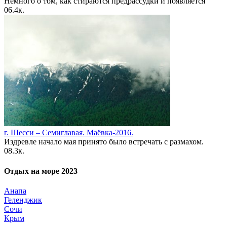
Немного о том, как стираются предрассудки и появляется
0
6.4к.
г. Шесси – Семиглавая. Маёвка-2016.
Издревле начало мая принято было встречать с размахом.
0
8.3к.
Отдых на море 2023
Анапа
Геленджик
Сочи
Крым