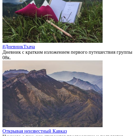
#ДневникТхача
Дневник с кратким изложением первого путешествия группы
0
8к.
Открывая неизвестный Кавказ