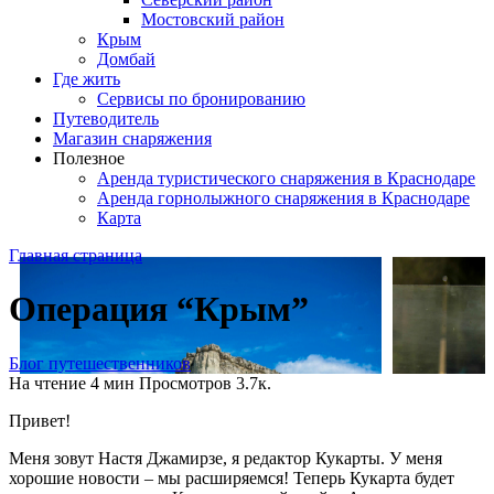
Мостовский район
Крым
Домбай
Где жить
Сервисы по бронированию
Путеводитель
Магазин снаряжения
Полезное
Аренда туристического снаряжения в Краснодаре
Аренда горнолыжного снаряжения в Краснодаре
Карта
Главная страница
Операция “Крым”
Блог путешественников
На чтение
4 мин
Просмотров
3.7к.
Привет!
Меня зовут Настя Джамирзе, я редактор Кукарты. У меня
хорошие новости – мы расширяемся! Теперь Кукарта будет