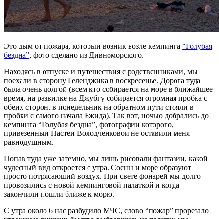
Это дым от пожара, который возник возле кемпинга
“Голубая
бездна”
, фото сделано из Дивноморского.
Находясь в отпуске и путешествия с родственниками, мы
поехали в сторону Геленджика в воскресенье. Дорога туда
была очень долгой (всем кто собирается на море в ближайшее
время, на развилке на Джубгу собирается огромная пробка с
обеих сторон, в понедельник на обратном пути стояли в
пробки с самого начала Бжида). Так вот, ночью добрались до
кемпинга “Голубая бездна”, фотографии которого,
привезенный Настей Володченковой не оставили меня
равнодушным.
Попав туда уже затемно, мы лишь рисовали фантазии, какой
чудесный вид откроется с утра. Сосны и море образуют
просто потрясающий воздух. При свете фонарей мы долго
провозились с новой кемпинговой палаткой и когда
закончили пошли ближе к морю.
С утра около 6 нас разбудило МЧС, слово “пожар” прорезало