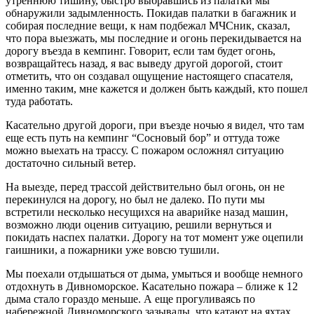
утреннюю тишину, быстро выбравшись из палатки мы
обнаружили задымленность. Покидав палатки в багажник и
собирая последние вещи, к нам подбежал МЧСник, сказал,
что пора выезжать, мы последние и огонь перекидывается на
дорогу въезда в кемпинг. Говорит, если там будет огонь,
возвращайтесь назад, я вас выведу другой дорогой, стоит
отметить, что он создавал ощущение настоящего спасателя,
именно таким, мне кажется и должен быть каждый, кто пошел
туда работать.
Касательно другой дороги, при въезде ночью я видел, что там
еще есть путь на кемпинг “Сосновый бор” и оттуда тоже
можно выехать на трассу. С пожаром осложнял ситуацию
достаточно сильный ветер.
На выезде, перед трассой действительно был огонь, он не
перекинулся на дорогу, но был не далеко. По пути мы
встретили несколько несущихся на аварийке назад машин,
возможно люди оценив ситуацию, решили вернуться и
покидать наспех палатки. Дорогу на тот момент уже оцепили
гаишники, а пожарники уже вовсю тушили.
Мы поехали отдышаться от дыма, умыться и вообще немного
отдохнуть в Дивноморское. Касательно пожара – ближе к 12
дыма стало гораздо меньше. А еще прогуливаясь по
набережной Дивноморского зазывалы, что катают на яхтах,