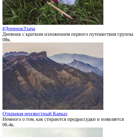
#ДневникТхача
Дневник с кратким изложением первого путешествия группы
0
8к.
Открывая неизвестный Кавказ
Немного о том, как стираются предрассудки и появляется
0
6.4к.