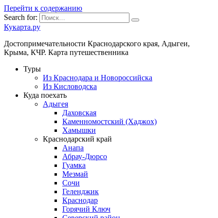
Перейти к содержанию
Search for:
Кукарта.ру
Достопримечательности Краснодарского края, Адыгеи,
Крыма, КЧР. Карта путешественника
Туры
Из Краснодара и Новороссийска
Из Кисловодска
Куда поехать
Адыгея
Даховская
Каменномостский (Хаджох)
Хамышки
Краснодарский край
Анапа
Абрау-Дюрсо
Гуамка
Мезмай
Сочи
Геленджик
Краснодар
Горячий Ключ
Северский район