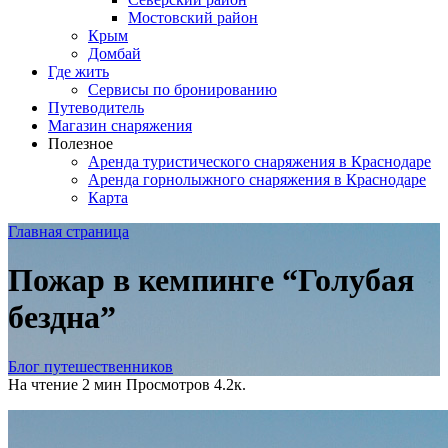
Мостовский район
Крым
Домбай
Где жить
Сервисы по бронированию
Путеводитель
Магазин снаряжения
Полезное
Аренда туристического снаряжения в Краснодаре
Аренда горнолыжного снаряжения в Краснодаре
Карта
Главная страница
Пожар в кемпинге “Голубая
бездна”
Блог путешественников
На чтение
2 мин
Просмотров
4.2к.