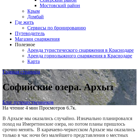
Мостовский район
Крым
Домбай
Где жить
Сервисы по бронированию
Путеводитель
Магазин снаряжения
Полезное
Аренда туристического снаряжения в Краснодаре
Аренда горнолыжного снаряжения в Краснодаре
Карта
Главная страница
Софийские озера. Архыз
Блог путешественников
На чтение
4 мин
Просмотров
6.7к.
В Архызе мы оказались случайно. Изначально планировался
поход на Имеретинские озера, но потом планы пришлось
срочно менять. В карачаево-черкесском Архызе мы оказались
только в час ночи без малейшего представления о местных