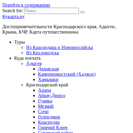
Перейти к содержанию
Search for:
Кукарта.ру
Достопримечательности Краснодарского края, Адыгеи,
Крыма, КЧР. Карта путешественника
Туры
Из Краснодара и Новороссийска
Из Кисловодска
Куда поехать
Адыгея
Даховская
Каменномостский (Хаджох)
Хамышки
Краснодарский край
Анапа
Абрау-Дюрсо
Гуамка
Мезмай
Сочи
Геленджик
Краснодар
Горячий Ключ
Северский район