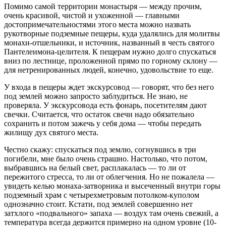
Помимо самой территории монастыря — между прочим,
очень красивой, чистой и ухоженной — главными
достопримечательностями этого места можно назвать
рукотворные подземные пещеры, куда удалялись для молитвы
монахи-отшельники, и источник, названный в честь святого
Пантелеимона-целителя. К пещерам нужно долго спускаться
вниз по лестнице, проложенной прямо по горному склону —
для нетренированных людей, конечно, удовольствие то еще.
У входа в пещеры ждет экскурсовод — говорят, что без него
под землей можно запросто заблудиться. Не знаю, не
проверяла. У экскурсовода есть фонарь, посетителям дают
свечки. Считается, что остаток свечи надо обязательно
сохранить и потом зажечь у себя дома — чтобы передать
жилищу дух святого места.
Честно скажу: спускаться под землю, согнувшись в три
погибели, мне было очень страшно. Настолько, что потом,
выбравшись на белый свет, расплакалась — то ли от
пережитого стресса, то ли от облегчения. Но не пожалела —
увидеть келью монаха-затворника и высеченный внутри горы
подземный храм с четырехметровым потолком-куполом
однозначно стоит. Кстати, под землей совершенно нет
затхлого «подвального» запаха — воздух там очень свежий, а
температура всегда держится примерно на одном уровне (10-