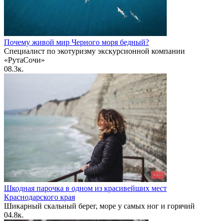
Почему живой мир Черного моря бедный?
Специалист по экотуризму экскурсионной компании
«РутаСочи»
0
8.3к.
Шкодная парочка в одном из красивейших мест
Краснодарского края
Шикарный скальный берег, море у самых ног и горячий
0
4.8к.