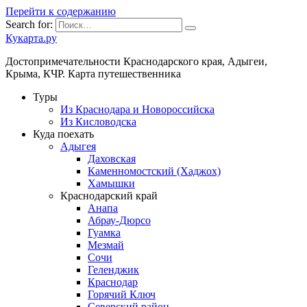
Перейти к содержанию
Search for:
Кукарта.ру
Достопримечательности Краснодарского края, Адыгеи,
Крыма, КЧР. Карта путешественника
Туры
Из Краснодара и Новороссийска
Из Кисловодска
Куда поехать
Адыгея
Даховская
Каменномостский (Хаджох)
Хамышки
Краснодарский край
Анапа
Абрау-Дюрсо
Гуамка
Мезмай
Сочи
Геленджик
Краснодар
Горячий Ключ
Северский район