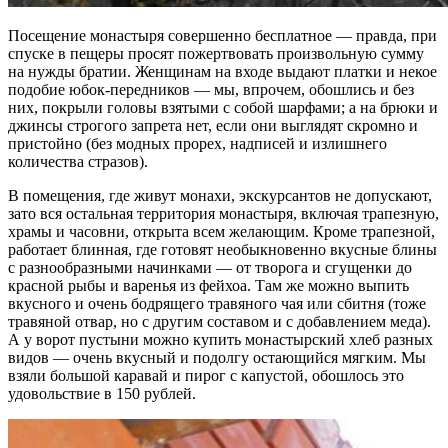
Посещение монастыря совершенно бесплатное — правда, при
спуске в пещеры просят пожертвовать произвольную сумму
на нужды братии. Женщинам на входе выдают платки и некое
подобие юбок-передников — мы, впрочем, обошлись и без
них, покрыли головы взятыми с собой шарфами; а на брюки и
джинсы строгого запрета нет, если они выглядят скромно и
пристойно (без модных прорех, надписей и излишнего
количества стразов).
В помещения, где живут монахи, экскурсантов не допускают,
зато вся остальная территория монастыря, включая трапезную,
храмы и часовни, открыта всем желающим. Кроме трапезной,
работает блинная, где готовят необыкновенно вкусные блины
с разнообразными начинками — от творога и сгущенки до
красной рыбы и варенья из фейхоа. Там же можно выпить
вкусного и очень бодрящего травяного чая или сбитня (тоже
травяной отвар, но с другим составом и с добавлением меда).
А у ворот пустыни можно купить монастырский хлеб разных
видов — очень вкусный и подолгу остающийся мягким. Мы
взяли большой каравай и пирог с капустой, обошлось это
удовольствие в 150 рублей.