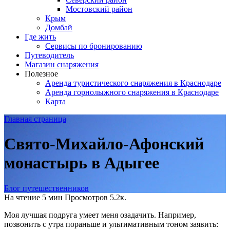
Мостовский район
Крым
Домбай
Где жить
Сервисы по бронированию
Путеводитель
Магазин снаряжения
Полезное
Аренда туристического снаряжения в Краснодаре
Аренда горнолыжного снаряжения в Краснодаре
Карта
Главная страница
Свято-Михайло-Афонский
монастырь в Адыгее
Блог путешественников
На чтение
5 мин
Просмотров
5.2к.
Моя лучшая подруга умеет меня озадачить. Например,
позвонить с утра пораньше и ультимативным тоном заявить: