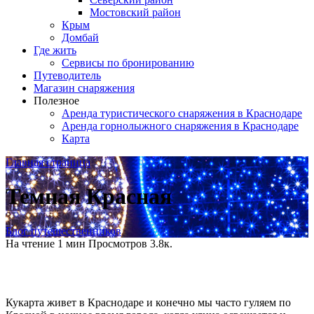
Мостовский район
Крым
Домбай
Где жить
Сервисы по бронированию
Путеводитель
Магазин снаряжения
Полезное
Аренда туристического снаряжения в Краснодаре
Аренда горнолыжного снаряжения в Краснодаре
Карта
Главная страница
Темная Красная
Блог путешественников
На чтение
1 мин
Просмотров
3.8к.
Кукарта живет в Краснодаре и конечно мы часто гуляем по