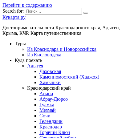
Перейти к содержанию
Search for:
Кукарта.ру
Достопримечательности Краснодарского края, Адыгеи,
Крыма, КЧР. Карта путешественника
Туры
Из Краснодара и Новороссийска
Из Кисловодска
Куда поехать
Адыгея
Даховская
Каменномостский (Хаджох)
Хамышки
Краснодарский край
Анапа
Абрау-Дюрсо
Гуамка
Мезмай
Сочи
Геленджик
Краснодар
Горячий Ключ
Северский район