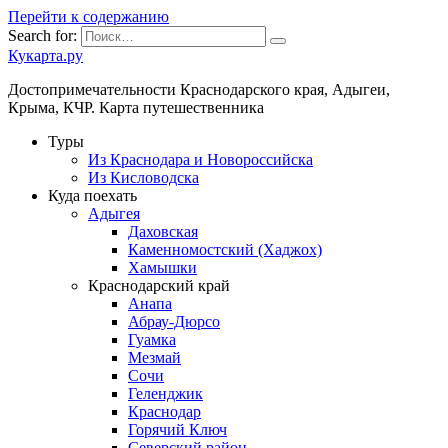
Перейти к содержанию
Search for:
Кукарта.ру
Достопримечательности Краснодарского края, Адыгеи,
Крыма, КЧР. Карта путешественника
Туры
Из Краснодара и Новороссийска
Из Кисловодска
Куда поехать
Адыгея
Даховская
Каменномостский (Хаджох)
Хамышки
Краснодарский край
Анапа
Абрау-Дюрсо
Гуамка
Мезмай
Сочи
Геленджик
Краснодар
Горячий Ключ
Северский район