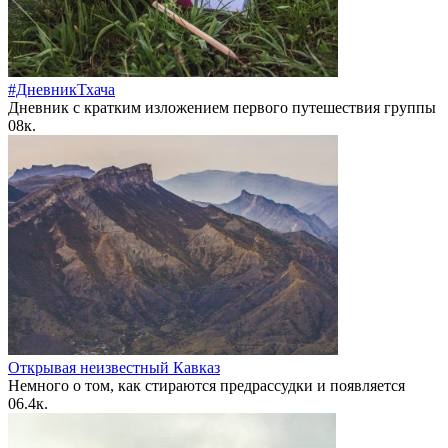
#ДневникТхача
Дневник с кратким изложением первого путешествия группы
0
8к.
Открывая неизвестный Кавказ
Немного о том, как стираются предрассудки и появляется
0
6.4к.