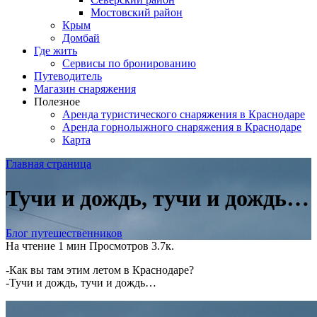
Мостовский район
Крым
Домбай
Где жить
Сервисы по бронированию
Путеводитель
Магазин снаряжения
Полезное
Аренда туристического снаряжения в Краснодаре
Аренда горнолыжного снаряжения в Краснодаре
Карта
Главная страница
Тучи и дождь, тучи и дождь…
Блог путешественников
На чтение
1 мин
Просмотров
3.7к.
-Как вы там этим летом в Краснодаре?
-Тучи и дождь, тучи и дождь…