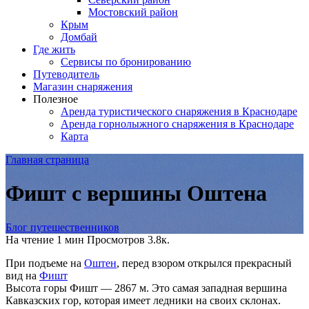
Мостовский район
Крым
Домбай
Где жить
Сервисы по бронированию
Путеводитель
Магазин снаряжения
Полезное
Аренда туристического снаряжения в Краснодаре
Аренда горнолыжного снаряжения в Краснодаре
Карта
Главная страница
Фишт с вершины Оштена
Блог путешественников
На чтение
1 мин
Просмотров
3.8к.
При подъеме на
Оштен
, перед взором открылся прекрасный
вид на
Фишт
Высота горы Фишт — 2867 м. Это самая западная вершина
Кавказских гор, которая имеет ледники на своих склонах.