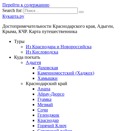
Перейти к содержанию
Search for:
Кукарта.ру
Достопримечательности Краснодарского края, Адыгеи,
Крыма, КЧР. Карта путешественника
Туры
Из Краснодара и Новороссийска
Из Кисловодска
Куда поехать
Адыгея
Даховская
Каменномостский (Хаджох)
Хамышки
Краснодарский край
Анапа
Абрау-Дюрсо
Гуамка
Мезмай
Сочи
Геленджик
Краснодар
Горячий Ключ
Северский район